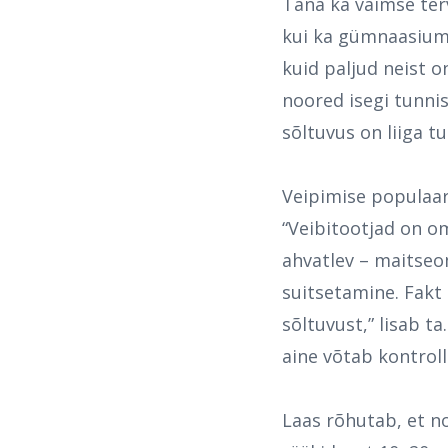
Täna ka vaimse terv
kui ka gümnaasiumi
kuid paljud neist o
noored isegi tunnis
sõltuvus on liiga tu
Veipimise populaa
“Veibitootjad on o
ahvatlev – maitseo
suitsetamine. Fakt 
sõltuvust,” lisab t
aine võtab kontroll
Laas rõhutab, et no