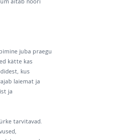
num aitab noori
eipimine juba praegu
ed kätte kas
odidest, kus
vajab laiemat ja
st ja
ürke tarvitavad.
vused,