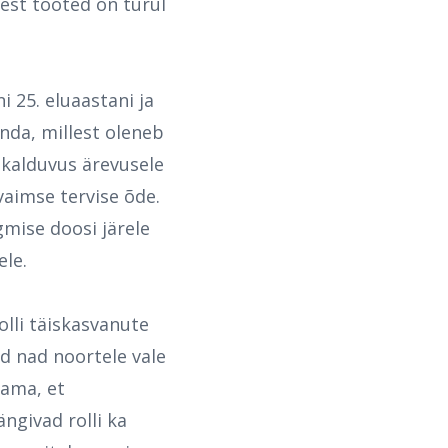
sest tooted on turul
i 25. eluaastani ja
nda, millest oleneb
 kalduvus ärevusele
vaimse tervise õde.
gmise doosi järele
le.
lli täiskasvanute
ad nad noortele vale
tama, et
ngivad rolli ka