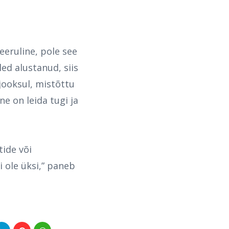
eeruline, pole see
ed alustanud, siis
 jooksul, mistõttu
e on leida tugi ja
ide või
i ole üksi,” paneb