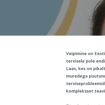
Veipimine on Eesti
tervisele pole endi
Laas, kes on pika
muredega puutunud
terviseprobleemid
kompleksset teav