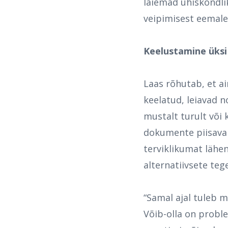
laiemad ühiskondli
veipimisest eemale 
Keelustamine üksi 
Laas rõhutab, et ai
keelatud, leiavad 
mustalt turult või 
dokumente piisavalt
terviklikumat lähe
alternatiivsete te
“Samal ajal tuleb m
Võib-olla on probl