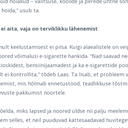
kud hoiakud – valitsuse, koolide ja perede ühtne sõ
hoida,” usub ta.
ei aita, vaja on terviklikku lähenemist
nult keelustamisest ei piisa. Kuigi alaealistele on v
noored võimalusi e-sigarette hankida. “Nad saavad ne
kioskidest, bensiinijaamadest ja ka e-sigarettide po
 ei kontrollita,” tõdeb Laas. Ta lisab, et probleem 
nemist, mis hõlmab ennetustööd, teadlikkuse tõstmi
gevuste pakkumist noortele.
õelda, miks lapsed ja noored üldse nii palju meelem
eem selles, et neil puuduvad kättesaadavad huvitege