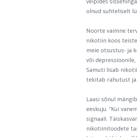
veipides sissehinga
olnud suhteliselt l
Noorte vaimne terv
nikotiin koos teist
meie otsustus- ja 
või depressioonile,
Samuti lisab nikoti
tekitab rahutust j
Laasi sõnul mängib
eeskuju. “Kui vanem
signaali. Täiskasva
nikotiinitoodete ta