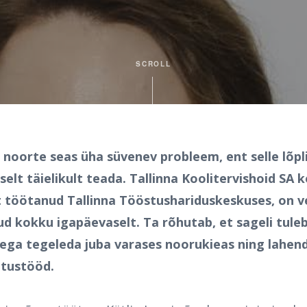
SCROLL
 noorte seas üha süvenev probleem, ent selle lõp
selt täielikult teada. Tallinna Koolitervishoid SA 
lt töötanud Tallinna Tööstushariduskeskuses, on 
 kokku igapäevaselt. Ta rõhutab, et sageli tule
ega tegeleda juba varases noorukieas ning lahen
itustööd.