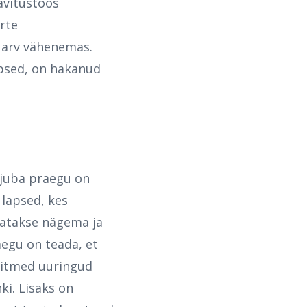
avitustöös
rte
e arv vähenemas.
apsed, on hakanud
d juba praegu on
lapsed, kes
akatakse nägema ja
aegu on teada, et
 Mitmed uuringud
ki. Lisaks on