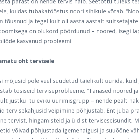
asta pärast on nende tervis halb. Seetõttu tuleks te
ele, kuidas tubakatööstus noori sihikule võtab. “Noo
n tõusnud ja tegelikult oli aasta aastalt suitsetajat
etoomisega on olukord pöördunud – noored, isegi l
oliõde kasvanud probleemi.
amatu oht tervisele
si mõjusid pole veel suudetud täielikult uurida, kui
ustab tõsiseid terviseprobleeme.
“Tänased noored ja 
ikult justkui tuleviku uurimisgrupp – nende pealt h
id tervisekahjusid veipimine põhjustab. Ent juba pr
e tervist, hingamisteid ja üldist terviseseisundit.
retid võivad põhjustada igemehaigusi ja suuõõne väh