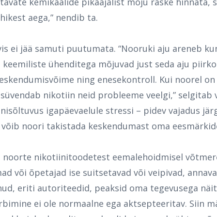
tavate kemikaalide pikaajalist mõju raske hinnata, 
ühikest aega,” nendib ta.
is ei jää samuti puutumata.
“Nooruki aju areneb kun
e keemiliste ühenditega mõjuvad just seda aju piirko
keskendumisvõime ning enesekontroll. Kui noorel on
 süvendab nikotiin neid probleeme veelgi,” selgitab 
inisõltuvus igapäevaelule stressi – pidev vajadus jär
a võib noori takistada keskendumast oma eesmärkide
 noorte nikotiinitoodetest eemalehoidmisel võtmero
ad või õpetajad ise suitsetavad või veipivad, annav
nud, eriti autoriteedid, peaksid oma tegevusega näi
rbimine ei ole normaalne ega aktsepteeritav. Siin mä