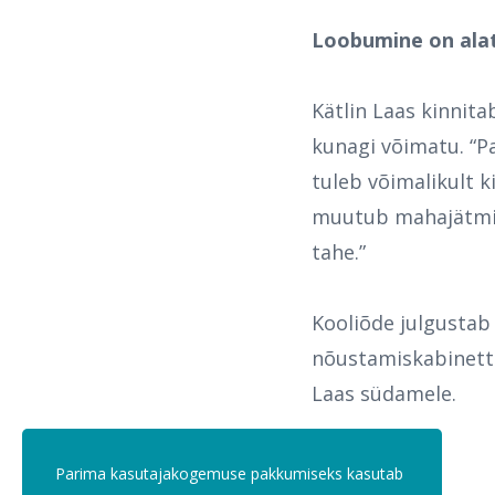
Loobumine on alat
Kätlin Laas kinnita
kunagi võimatu. “Pa
tuleb võimalikult k
muutub mahajätmine 
tahe.”
Kooliõde
julgustab
nõustamiskabinetti
Laas südamele.
Parima kasutajakogemuse pakkumiseks kasutab