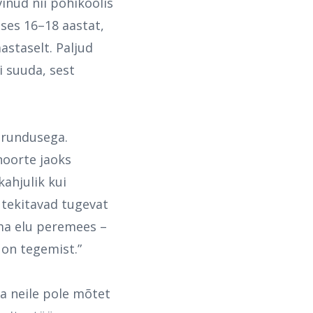
inud nii põhikoolis
ses 16–18 aastat,
astaselt. Paljud
i suuda, sest
urundusega.
noorte jaoks
ahjulik kui
a tekitavad tugevat
oma elu peremees –
 on tegemist.”
ja neile pole mõtet