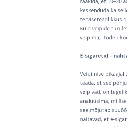
rääkida, et 10–20 a
keskenduda ka sell
terviseteadlikkus o
Kuid veipide turul
veipima,” tõdeb ko
E-sigaretid – näht
Veipimise pikaajali
teada, et see põhj
veipivad, on tegel
analüüsima, millise
see mõjutab suuõõn
näitavad, et e-siga