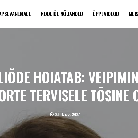
LAPSEVANEMALE
KOOLIÕE NÕUANDED
ÕPPEVIDEOD
MEI
IÕDE HOIATAB: VEIPIMI
ORTE TERVISELE TÕSINE 
25. Nov. 2024