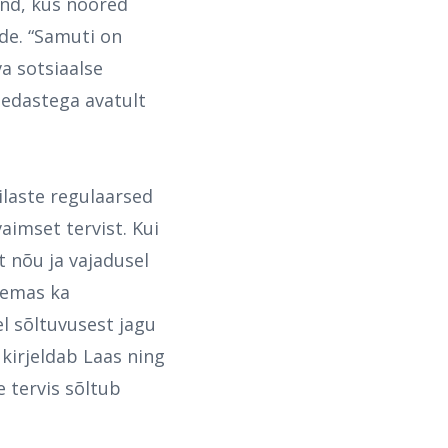
ond, kus noored
õde. “Samuti on
a sotsiaalse
hedastega avatult
ilaste regulaarsed
vaimset tervist. Kui
 nõu ja vajadusel
olemas ka
l sõltuvusest jagu
kirjeldab Laas ning
 tervis sõltub