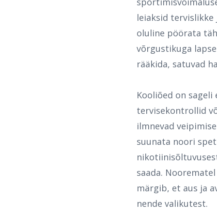
sportimisvõimaluse
leiaksid tervislikke
oluline pöörata tä
võrgustikuga lapse
rääkida, satuvad h
Kooliõed on sageli
tervisekontrollid v
ilmnevad veipimise
suunata noori spets
nikotiinisõltuvuse
saada. Noorematel 
märgib, et
aus ja 
nende valikutest.