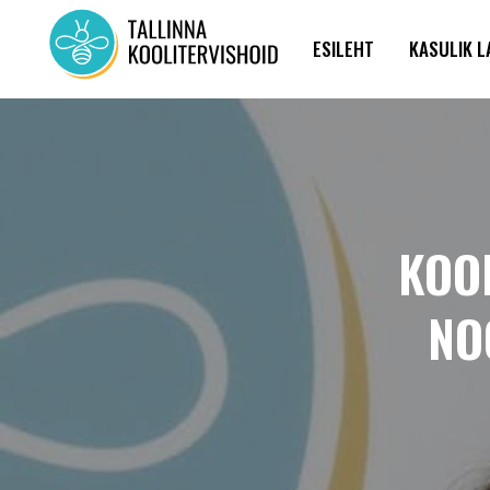
ESILEHT
KASULIK 
KOOL
NO