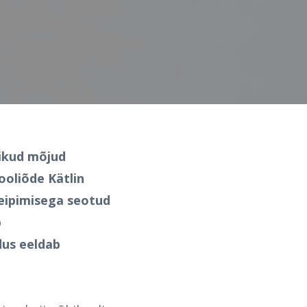
likud mõjud
kooliõde Kätlin
veipimisega seotud
b
dus eeldab