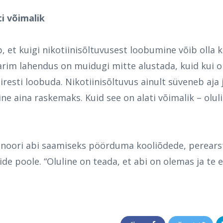
i võimalik
b, et kuigi nikotiinisõltuvusest loobumine võib olla k
rim lahendus on muidugi mitte alustada, kuid kui ol
iiresti loobuda. Nikotiinisõltuvus ainult süveneb aja
aina raskemaks. Kuid see on alati võimalik – olulin
 noori abi saamiseks pöörduma kooliõdede, perearst
de poole.
“Oluline on teada, et abi on olemas ja te e