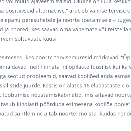
d või muud ajaveetmisviisid. Oluline on luua keskk
 ja positiivseid alternatiive,” arutleb vaimse tervise 
helepanu peresuhetele ja noorte toetamisele – tugev
d ja
noored, kes saavad oma vanemate või teiste lä
arvem sõltuvuste küüsi.”
 esimesed, kes noorte tervisemuresid märkavad. “Õp
õimaldavad meil hinnata nii õpilaste füüsilist kui ka 
ga seotud probleemid, saavad kooliõed anda esmast
ialistide juurde. Eestis on alates 16 eluaastastele 
st loobumise nõustamiskabinetid, mis aitavad noorte
tasub kindlasti pöörduda esimesena kooliõe poole” 
avatud suhtlemine aitab noortel mõista, kuidas nende