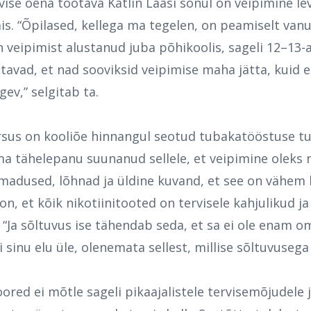
ise õena töötava Kätlin Laasi sõnul on veipimine lev
s. “Õpilased, kellega ma tegelen, on peamiselt vanu
n veipimist alustanud juba põhikoolis, sageli 12–13-a
tavad, et nad sooviksid veipimise maha jätta, kuid e
gev,” selgitab ta.
rsus on kooliõe hinnangul seotud tubakatööstuse t
ma tähelepanu suunanud sellele, et veipimine oleks 
madused, lõhnad ja üldine kuvand, et see on vähem k
on, et kõik nikotiinitooted on tervisele kahjulikud j
a. “Ja sõltuvus ise tähendab seda, et sa ei ole enam 
i sinu elu üle, olenemata sellest, millise sõltuvusega
ored ei mõtle sageli pikaajalistele tervisemõjudele 