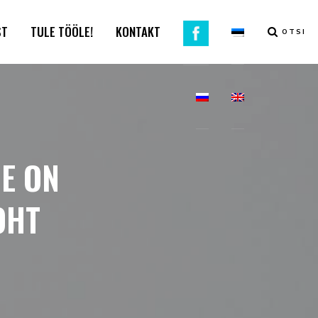
ST
TULE TÖÖLE!
KONTAKT
OTSI
NE ON
OHT